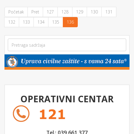
Početak
Pret
127
128
129
130
131
132
133
134
135
136
OPERATIVNI CENTAR
Tel.: 039 661 377