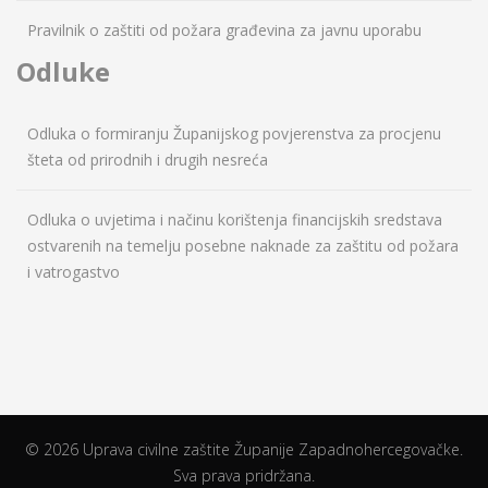
Pravilnik o zaštiti od požara građevina za javnu uporabu
Odluke
Odluka o formiranju Županijskog povjerenstva za procjenu
šteta od prirodnih i drugih nesreća
Odluka o uvjetima i načinu korištenja financijskih sredstava
ostvarenih na temelju posebne naknade za zaštitu od požara
i vatrogastvo
© 2026 Uprava civilne zaštite Županije Zapadnohercegovačke.
Sva prava pridržana.