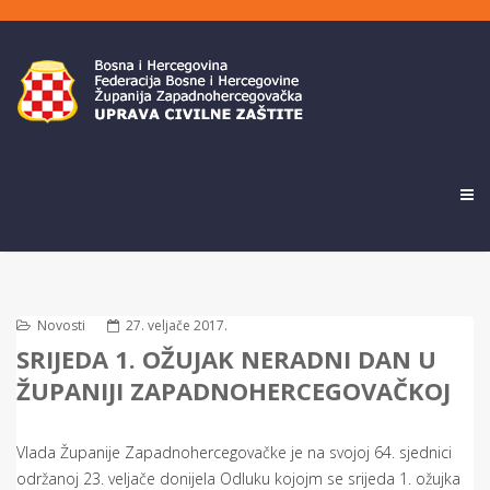
Novosti
27. veljače 2017.
SRIJEDA 1. OŽUJAK NERADNI DAN U
ŽUPANIJI ZAPADNOHERCEGOVAČKOJ
Vlada Županije Zapadnohercegovačke je na svojoj 64. sjednici
održanoj 23. veljače donijela Odluku kojojm se srijeda 1. ožujka