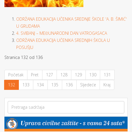
ODRŽANA EDUKACIJA UČENIKA SREDNJE ŠKOLE 'A. B. ŠIMIĆ'
U GRUDAMA
4. SVIBANJ – MEĐUNARODNI DAN VATROGASACA
ODRŽANA EDUKACIJA UČENIKA SREDNJIH ŠKOLA U
POSUŠJU
Stranica 132 od 136
Početak
Pret
127
128
129
130
131
132
133
134
135
136
Sljedeće
Kraj