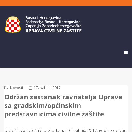
Novosti
17. svibnja 2017.
Održan sastanak ravnatelja Uprave
sa gradskim/općinskim
predstavnicima civilne zaštite
U Općinskoj vijećnici u Grudama 16. svibnja 2017. godine održan