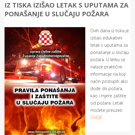
IZ TISKA IZIŠAO LETAK S UPUTAMA ZA
PONAŠANJE U SLUČAJU POŽARA
Ovih dana iz tiska je
izišao edukativni
letak s uputama za
ponašanje u slučaju
požara. U letku se
nalaze praktične
informacije na koji
način postupiti ako
dođe do požara,
kao i mjere zaštite
od požara. Letak
možete preuzeti
OVDJE