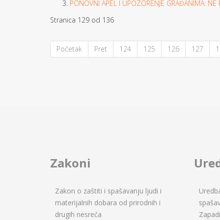
PONOVNI APEL I UPOZORENJE GRAĐANIMA: NE
Stranica 129 od 136
Početak
Pret
124
125
126
127
1
Zakoni
Ure
Zakon o zaštiti i spašavanju ljudi i
Uredba 
materijalnih dobara od prirodnih i
spašav
drugih nesreća
Zapad