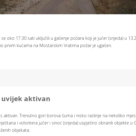
oko 17.30 sati uključili u gašenje požara koji je jučer (srijeda) u 13.2
ižio prvim kućama na Mostarskim Vratima požar je ugašen.
 uvijek aktivan
s aktivan. Trenutno gori borova šuma i nisko raslinje na nekoliko mjes
štana i volontera jučer i sinoć (srijeda) uspješno obranili objekte u 
ženih objekata.