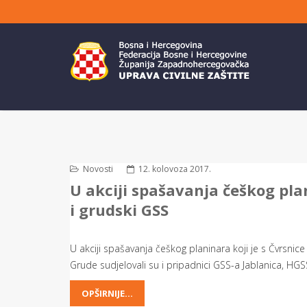
Novosti
12. kolovoza 2017.
U akciji spašavanja češkog plan
i grudski GSS
U akciji spašavanja češkog planinara koji je s Čvrsnic
Grude sudjelovali su i pripadnici GSS-a Jablanica, HG
OPŠIRNIJE...