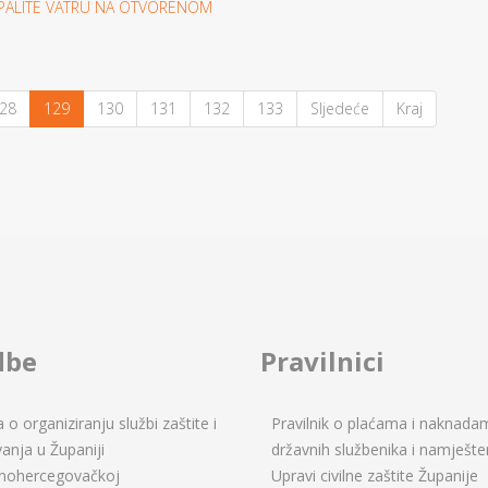
 PALITE VATRU NA OTVORENOM
28
129
130
131
132
133
Sljedeće
Kraj
dbe
Pravilnici
o organiziranju službi zaštite i
Pravilnik o plaćama i naknada
anja u Županiji
državnih službenika i namješte
nohercegovačkoj
Upravi civilne zaštite Županije