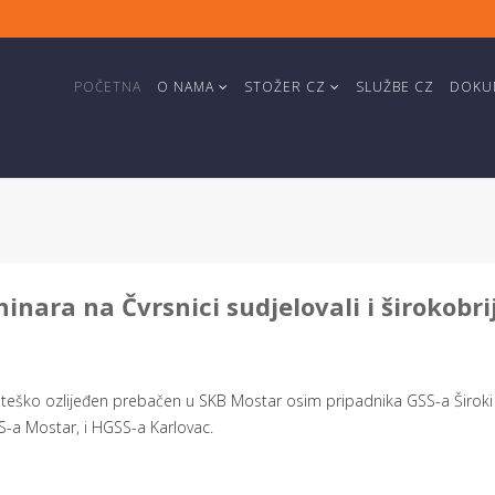
POČETNA
O NAMA
STOŽER CZ
SLUŽBE CZ
DOKUM
inara na Čvrsnici sudjelovali i širokobri
e teško ozlijeđen prebačen u SKB Mostar osim pripadnika GSS-a Široki B
SS-a Mostar, i HGSS-a Karlovac.