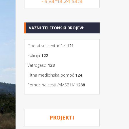
- s vama 24 sata
VAŽNI TELEFONSKI BROJEVI:
Operativni centar CZ
121
Policija
122
Vatrogasci
123
Hitna medicinska pomoć
124
Pomoć na cesti /AMSBiH/
1288
PROJEKTI