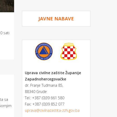
JAVNE NABAVE
0 sati
Uprava civilne zaštite Županije
Zapadnohercegovačke
dr. Franje Tuđmana 85,
88340 Grude
Tel.: +387 (0)39 661 580
ta sa
Fax: +387 (0)39 852 077
Gornjim
uprava@civilnazastita-zzh.gov.ba