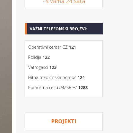
- s vama 24 sata
VAŽNI TELEFONSKI BROJEVI:
Operativni centar CZ
121
Policija
122
Vatrogasci
123
Hitna medicinska pomoć
124
Pomoć na cesti /AMSBiH/
1288
PROJEKTI