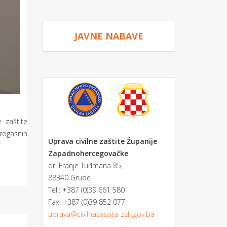
JAVNE NABAVE
e zaštite
rogasnih
Uprava civilne zaštite Županije
Zapadnohercegovačke
dr. Franje Tuđmana 85,
88340 Grude
Tel.: +387 (0)39 661 580
Fax: +387 (0)39 852 077
uprava@civilnazastita-zzh.gov.ba