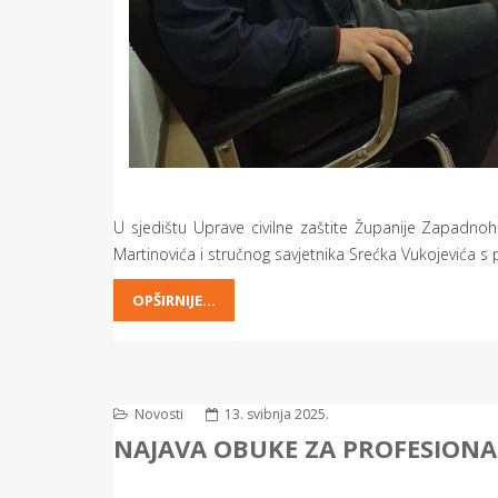
U sjedištu Uprave civilne zaštite Županije Zapadno
Martinovića i stručnog savjetnika Srećka Vukojevića s p
OPŠIRNIJE...
Novosti
13. svibnja 2025.
NAJAVA OBUKE ZA PROFESION