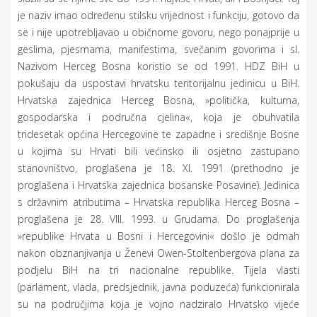
je naziv imao određenu stilsku vrijednost i funkciju, gotovo da
se i nije upotrebljavao u običnome govoru, nego ponajprije u
geslima, pjesmama, manifestima, svečanim govorima i sl.
Nazivom Herceg Bosna koristio se od 1991. HDZ BiH u
pokušaju da uspostavi hrvatsku teritorijalnu jedinicu u BiH.
Hrvatska zajednica Herceg Bosna, »politička, kulturna,
gospodarska i područna cjelina«, koja je obuhvatila
tridesetak općina Hercegovine te zapadne i središnje Bosne
u kojima su Hrvati bili većinsko ili osjetno zastupano
stanovništvo, proglašena je 18. XI. 1991 (prethodno je
proglašena i Hrvatska zajednica bosanske Posavine). Jedinica
s državnim atributima – Hrvatska republika Herceg Bosna –
proglašena je 28. VIII. 1993. u Grudama. Do proglašenja
»republike Hrvata u Bosni i Hercegovini« došlo je odmah
nakon obznanjivanja u Ženevi Owen-Stoltenbergova plana za
podjelu BiH na tri nacionalne republike. Tijela vlasti
(parlament, vlada, predsjednik, javna poduzeća) funkcionirala
su na područjima koja je vojno nadziralo Hrvatsko vijeće