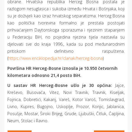
obrane. Hrvatska republika Herceg Bosna postala je
razlogom nesuglasica i sukoba između Hrvata i Bošnjaka, koji
su je doživjeli kao izraz hrvatskog separatizma. Herceg Bosna
kao politička tvorevina formalno je prestala postojati
prihvaćanjem Daytonskoga sporazuma i njezinim stapanjem
u Federaciju BiH, no pojedina njezina tijela nastavila su
djelovati sve do kraja 1996., kada su pod međunarodnim
pritiskom definitivno raspuštena.
(
https://www.enciklopedija.hr/clanak/herceg-bosna
)
Površina HR Herceg-Bosne iznosila je 10.950 četvornih
kilometara odnosno 21,4 posto BiH.
U sastav HR Herceg-Bosne ušlo je 30 općina:
Jajce,
Kreševo, Busovača, Vitez, Novi Travnik, Travnik, Kiseljak,
Fojnica, Dobretići, Kakanj, Vareš, Kotor Varoš, Tomislavgrad,
Livno, Kupres, Bugojno, Uskoplje, Prozor, Konjic, Jablanica,
Posušje, Mostar, Široki Brijeg, Grude, Ljubuški, Čitluk, Čapljina,
Neum, Stolac i Ravno.