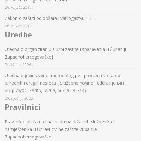
26. veljače 2017.
Zakon o zaštiti od požara i vatrogastvu FBiH
26. veljače 2017.
Uredbe
Uredba o organiziranju službi zaštite i spašavanja u Županiji
Zapadnohercegovačkoj
31. ožujka 2026.
Uredba o jedinstvenoj metodologiji za procjenu šteta od
prirodnih i drugih nesreća (“Službene novine Federacije BiH”,
broj: 75/04, 38/06, 52/09, 56/09 i 36/14)
20. siječnja 2025.
Pravilnici
Pravilnik o plaćama i naknadama državnih službenika i
namještenika u Upravi civilne zaštite Županije
Zapadnohercegovačke