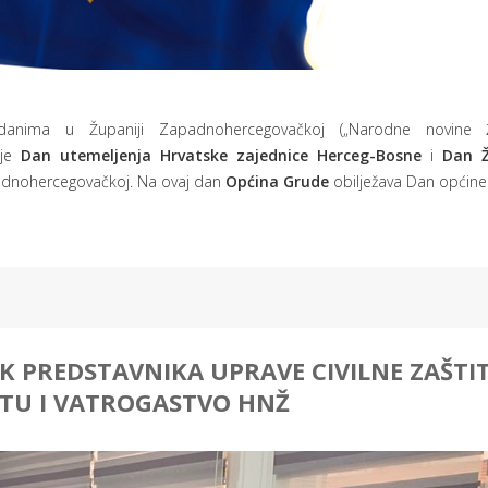
nima u Županiji Zapadnohercegovačkoj („Narodne novine Ž
 je
Dan utemeljenja
Hrvatske zajednice Herceg-Bosne
i
Dan Ž
padnohercegovačkoj. Na ovaj dan
Općina Grude
obilježava Dan općine
PREDSTAVNIKA UPRAVE CIVILNE ZAŠTI
TITU I VATROGASTVO HNŽ