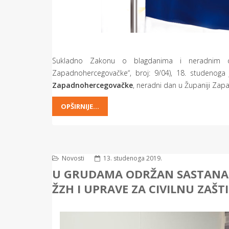
Sukladno Zakonu o blagdanima i neradnim da
Zapadnohercegovačke“, broj: 9/04), 18. studenoga
Zapadnohercegovačke
, neradni dan u Županiji Za
OPŠIRNIJE...
Novosti
13. studenoga 2019.
U GRUDAMA ODRŽAN SASTANAK 
ŽZH I UPRAVE ZA CIVILNU ZAŠ