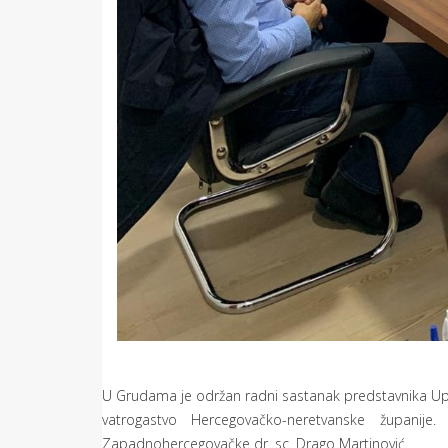
U Grudama je održan radni sastanak predstavnika Upra
vatrogastvo Hercegovačko-neretvanske županije
Zapadnohercegovačke dr. sc. Drago Martinović.