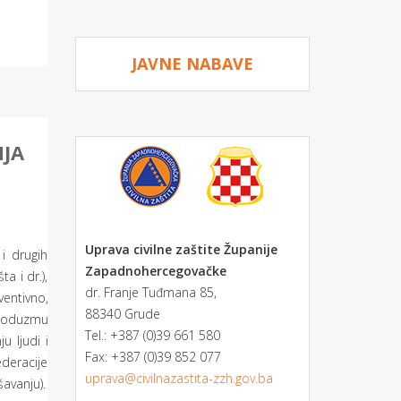
JAVNE NABAVE
NJA
Uprava civilne zaštite Županije
i drugih
Zapadnohercegovačke
ta i dr.),
dr. Franje Tuđmana 85,
ventivno,
88340 Grude
 poduzmu
Tel.: +387 (0)39 661 580
 ljudi i
Fax: +387 (0)39 852 077
ederacije
uprava@civilnazastita-zzh.gov.ba
šavanju).