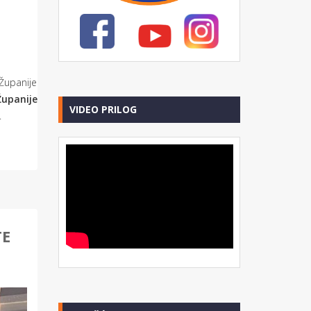
upanije
upanije
VIDEO PRILOG
.
TE