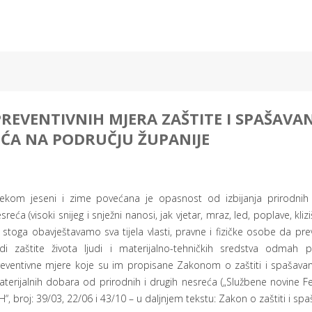
REVENTIVNIH MJERA ZAŠTITE I SPAŠAVA
EĆA NA PODRUČJU ŽUPANIJE
jekom jeseni i zime povećana je opasnost od izbijanja prirodnih 
sreća (visoki snijeg i snježni nanosi, jak vjetar, mraz, led, poplave, kliziš
 stoga obavještavamo sva tijela vlasti, pravne i fizičke osobe da pre
adi zaštite života ljudi i materijalno-tehničkih sredstva odmah
eventivne mjere koje su im propisane Zakonom o zaštiti i spašavanju
terijalnih dobara od prirodnih i drugih nesreća („Službene novine F
H“, broj: 39/03, 22/06 i 43/10 – u daljnjem tekstu: Zakon o zaštiti i spa