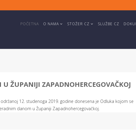
POČETNA
O NAMA
STOŽER CZ
SLUŽBE CZ
DOKUM
N U ŽUPANIJI ZAPADNOHERCEGOVAČKOJ
 održanoj 12. studenoga 2019. godine donesena je Odluka kojom se
 neradnim danom u Županiji Zapadnohercegovačkoj.