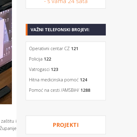
- s vama 24 sata
VAŽNI TELEFONSKI BROJEVI:
Operativni centar CZ
121
Policija
122
Vatrogasci
123
Hitna medicinska pomoć
124
Pomoć na cesti /AMSBiH/
1288
zaštitu i
PROJEKTI
Županije