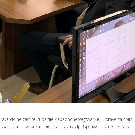
ve civilne zaštite Županije Zapadnohercegovačke i Uprave za civilnu 
. Domaćin sastanka bio je ravnatelj Uprave civilne zaštite 