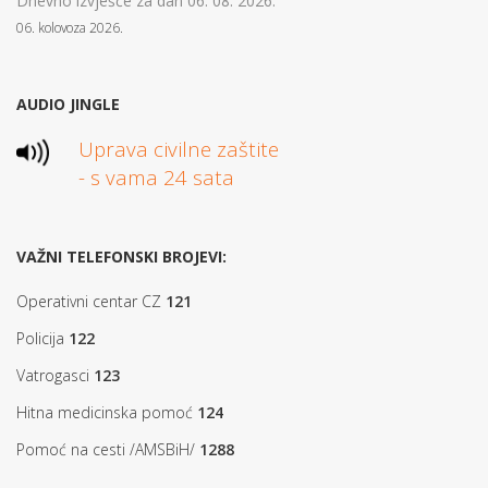
Dnevno izvješće za dan 06. 08. 2026.
06. kolovoza 2026.
AUDIO JINGLE
Uprava civilne zaštite
- s vama 24 sata
VAŽNI TELEFONSKI BROJEVI:
Operativni centar CZ
121
Policija
122
Vatrogasci
123
Hitna medicinska pomoć
124
Pomoć na cesti /AMSBiH/
1288