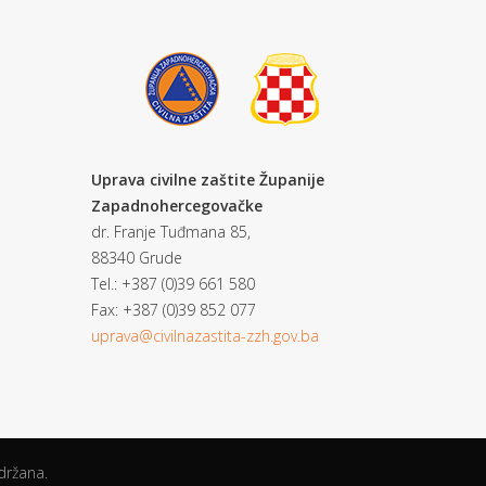
Uprava civilne zaštite Županije
Zapadnohercegovačke
dr. Franje Tuđmana 85,
88340 Grude
Tel.: +387 (0)39 661 580
Fax: +387 (0)39 852 077
uprava@civilnazastita-zzh.gov.ba
držana.