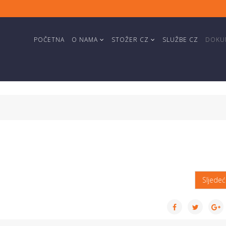
POČETNA
O NAMA
STOŽER CZ
SLUŽBE CZ
DOKUM
Sljede