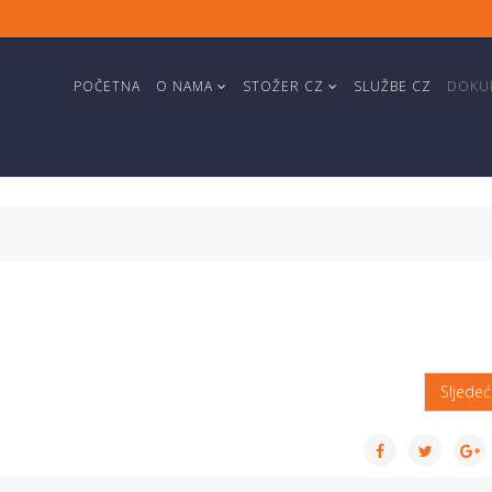
POČETNA
O NAMA
STOŽER CZ
SLUŽBE CZ
DOKUM
Sljede