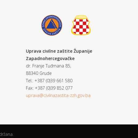
Uprava civilne zaštite Županije
Zapadnohercegovačke
dr. Franje Tuđmana 85,
88340 Grude
Tel.: +387 (0)39 661 580
Fax: +387 (0)39 852 077
uprava@civilnazastita-zzh.gov.ba
držana.