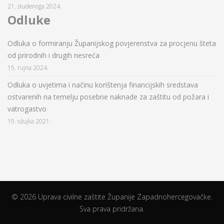
21. studenoga 2024.
Odluke
Odluka o formiranju Županijskog povjerenstva za procjenu šteta
od prirodnih i drugih nesreća
15. rujna 2024.
Odluka o uvjetima i načinu korištenja financijskih sredstava
ostvarenih na temelju posebne naknade za zaštitu od požara i
vatrogastvo
19. ožujka 2021.
© 2026 Uprava civilne zaštite Županije Zapadnohercegovačke.
Sva prava pridržana.