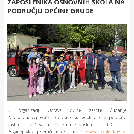
ZAPOSLENIKA OSNOVNIH ŠKOLA NA
PODRUČJU OPĆINE GRUDE
U organizaciji Uprave civilne zaštite Županije
Zapadnohercegovačke održane su edukacije iz područja
zaštite i spašavanja učenika i zaposlenika u Ružićima i
Poganoj Vlaki područnim odjelima
Osnovne škole Ruđera