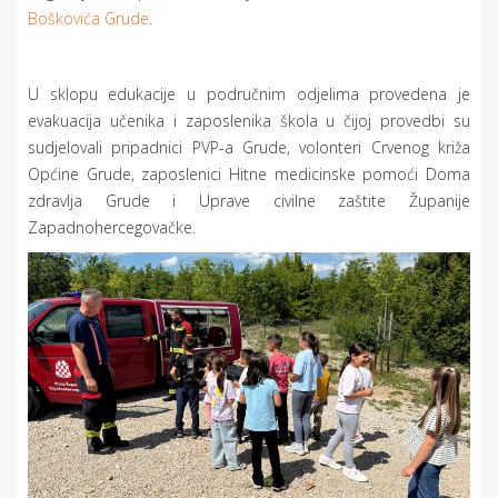
Boškovića Grude
.
U sklopu edukacije u područnim odjelima provedena je
evakuacija učenika i zaposlenika škola u čijoj provedbi su
sudjelovali pripadnici PVP-a Grude, volonteri Crvenog križa
Općine Grude, zaposlenici Hitne medicinske pomoći Doma
zdravlja Grude i Uprave civilne zaštite Županije
Zapadnohercegovačke.