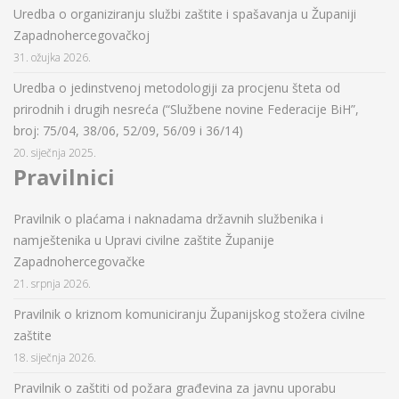
Uredba o organiziranju službi zaštite i spašavanja u Županiji
Zapadnohercegovačkoj
31. ožujka 2026.
Uredba o jedinstvenoj metodologiji za procjenu šteta od
prirodnih i drugih nesreća (“Službene novine Federacije BiH”,
broj: 75/04, 38/06, 52/09, 56/09 i 36/14)
20. siječnja 2025.
Pravilnici
Pravilnik o plaćama i naknadama državnih službenika i
namještenika u Upravi civilne zaštite Županije
Zapadnohercegovačke
21. srpnja 2026.
Pravilnik o kriznom komuniciranju Županijskog stožera civilne
zaštite
18. siječnja 2026.
Pravilnik o zaštiti od požara građevina za javnu uporabu