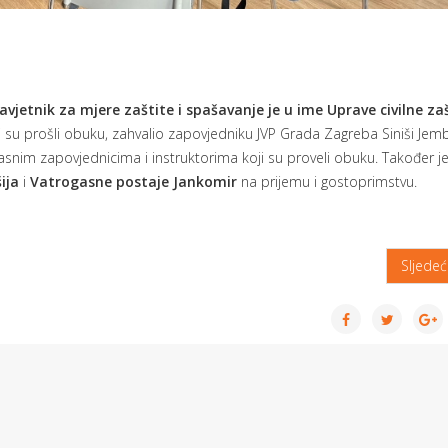
avjetnik za mjere zaštite i spašavanje je u ime Uprave civilne za
i su prošli obuku, zahvalio zapovjedniku JVP Grada Zagreba Siniši Jem
gasnim zapovjednicima i instruktorima koji su proveli obuku. Također j
ija
i
Vatrogasne postaje Jankomir
na prijemu i gostoprimstvu.
Sljede