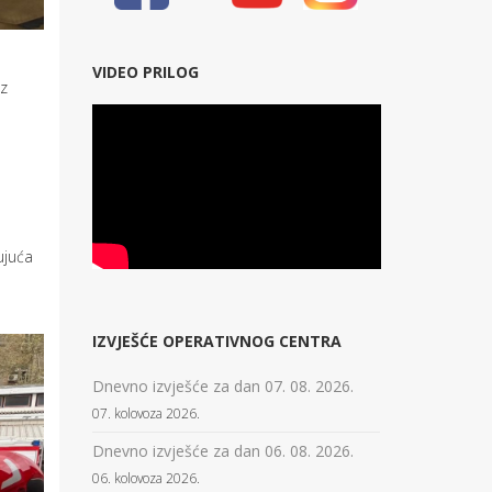
VIDEO PRILOG
iz
ujuća
IZVJEŠĆE OPERATIVNOG CENTRA
Dnevno izvješće za dan 07. 08. 2026.
07. kolovoza 2026.
Dnevno izvješće za dan 06. 08. 2026.
06. kolovoza 2026.