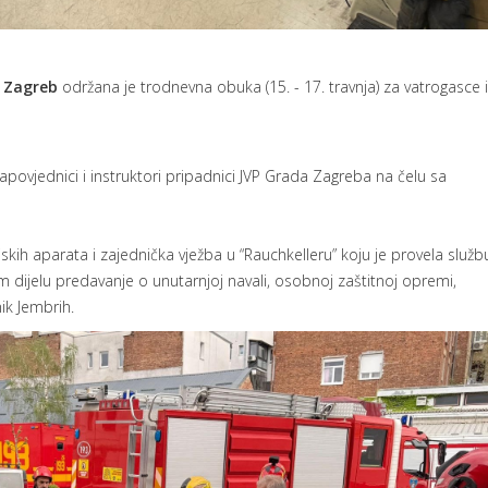
 Zagreb
održana je trodnevna obuka (15. - 17. travnja) za vatrogasce 
zapovjednici i instruktori pripadnici JVP Grada Zagreba na čelu sa
skih aparata i zajednička vježba u “Rauchkelleru” koju je provela služb
 dijelu predavanje o unutarnjoj navali, osobnoj zaštitnoj opremi,
ik Jembrih.