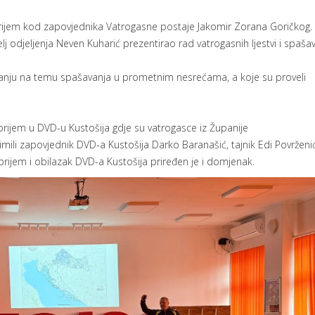
ijem kod zapovjednika Vatrogasne postaje Jakomir Zorana Goričkog.
 odjeljenja Neven Kuharić prezentirao rad vatrogasnih ljestvi i spaša
avanju na temu spašavanja u prometnim nesrećama, a koje su proveli
ijem u DVD-u Kustošija gdje su vatrogasce iz Županije
li zapovjednik DVD-a Kustošija Darko Baranašić, tajnik Edi Povrženi
prijem i obilazak DVD-a Kustošija priređen je i domjenak.