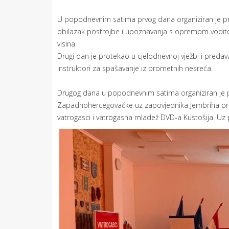
U popodnevnim satima prvog dana organiziran je pr
obilazak postrojbe i upoznavanja s opremom voditelj
visina.
Drugi dan je protekao u cjelodnevnoj vježbi i pred
instruktori za spašavanje iz prometnih nesreća.
Drugog dana u popodnevnim satima organiziran je pr
Zapadnohercegovačke uz zapovjednika Jembriha primi
vatrogasci i vatrogasna mladež DVD-a Kustošija. Uz 