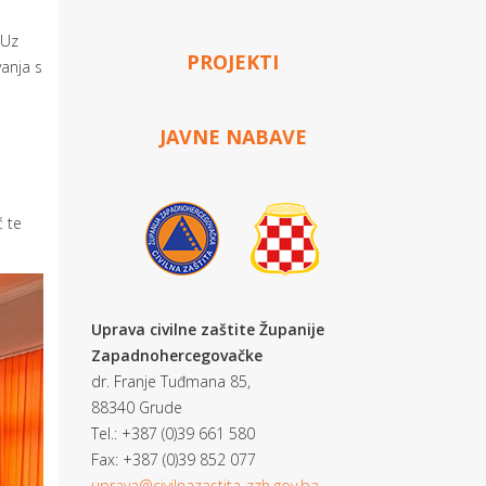
 Uz
PROJEKTI
vanja s
JAVNE NABAVE
ć te
Uprava civilne zaštite Županije
Zapadnohercegovačke
dr. Franje Tuđmana 85,
88340 Grude
Tel.: +387 (0)39 661 580
Fax: +387 (0)39 852 077
uprava@civilnazastita-zzh.gov.ba