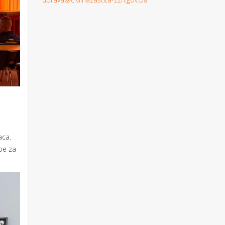
aca.
žbe za