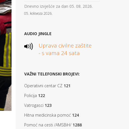
Dnevno izvješće za dan 05. 08. 2026.
05. kolovoza 2026.
AUDIO JINGLE
Uprava civilne zaštite
- s vama 24 sata
VAŽNI TELEFONSKI BROJEVI:
Operativni centar CZ
121
Policija
122
Vatrogasci
123
Hitna medicinska pomoć
124
Pomoć na cesti /AMSBiH/
1288