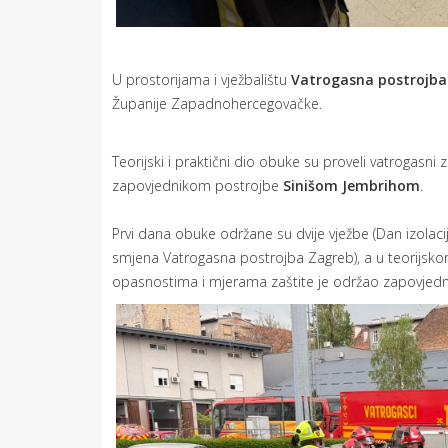
U prostorijama i vježbalištu
Vatrogasna postrojba
Županije Zapadnohercegovačke.
Teorijski i praktični dio obuke su proveli vatrogasni 
zapovjednikom postrojbe
Sinišom Jembrihom
.
Prvi dana obuke održane su dvije vježbe (Dan izolacij
smjena Vatrogasna postrojba Zagreb), a u teorijskom
opasnostima i mjerama zaštite je održao zapovjedn