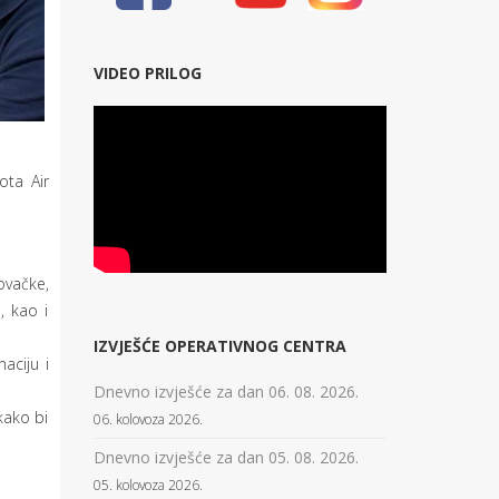
VIDEO PRILOG
ota Air
ovačke,
, kao i
IZVJEŠĆE OPERATIVNOG CENTRA
aciju i
Dnevno izvješće za dan 06. 08. 2026.
kako bi
06. kolovoza 2026.
Dnevno izvješće za dan 05. 08. 2026.
05. kolovoza 2026.