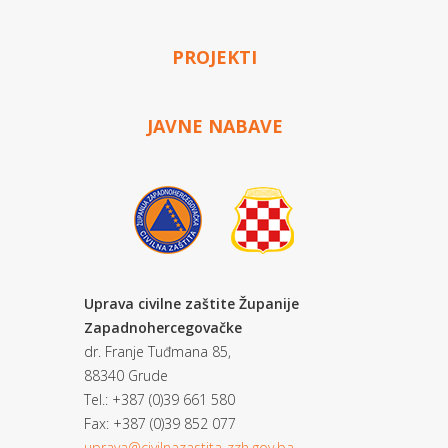
PROJEKTI
JAVNE NABAVE
Uprava civilne zaštite Županije
Zapadnohercegovačke
dr. Franje Tuđmana 85,
88340 Grude
Tel.: +387 (0)39 661 580
Fax: +387 (0)39 852 077
uprava@civilnazastita-zzh.gov.ba