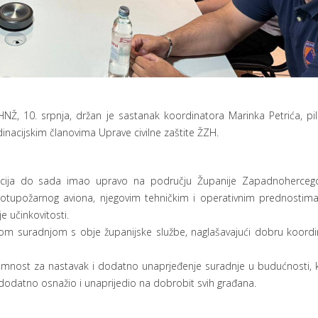
HNŽ, 10. srpnja, držan je sastanak koordinatora Marinka Petrića, pil
nacijskim članovima Uprave civilne zaštite ŽZH.
vencija do sada imao upravo na području Županije Zapadnoherceg
otupožarnog aviona, njegovim tehničkim i operativnim prednostima
 učinkovitosti.
njom suradnjom s obje županijske službe, naglašavajući dobru koordin
premnost za nastavak i dodatno unaprjeđenje suradnje u budućnosti, 
 dodatno osnažio i unaprijedio na dobrobit svih građana.