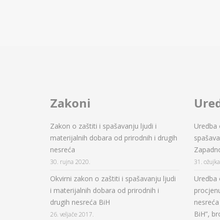
Zakoni
Ure
Zakon o zaštiti i spašavanju ljudi i
Uredba o
materijalnih dobara od prirodnih i drugih
spašavan
nesreća
Zapadn
30. rujna 2020.
31. ožujk
Okvirni zakon o zaštiti i spašavanju ljudi
Uredba 
i materijalnih dobara od prirodnih i
procjenu
drugih nesreća BiH
nesreća 
BiH”, br
26. veljače 2017.