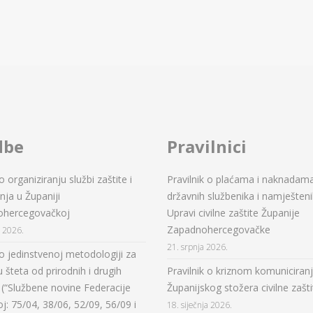
dbe
Pravilnici
 organiziranju službi zaštite i
Pravilnik o plaćama i naknadam
ja u Županiji
državnih službenika i namješteni
ohercegovačkoj
Upravi civilne zaštite Županije
Zapadnohercegovačke
a 2026.
21. srpnja 2026.
o jedinstvenoj metodologiji za
 šteta od prirodnih i drugih
Pravilnik o kriznom komuniciran
(“Službene novine Federacije
Županijskog stožera civilne zašti
oj: 75/04, 38/06, 52/09, 56/09 i
18. siječnja 2026.