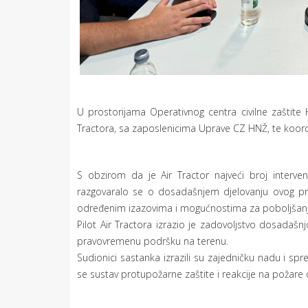
U prostorijama Operativnog centra civilne zaštite 
Tractora, sa zaposlenicima Uprave CZ HNŽ, te koordi
S obzirom da je Air Tractor najveći broj inter
razgovaralo se o dosadašnjem djelovanju ovog pr
određenim izazovima i mogućnostima za poboljšanje
Pilot Air Tractora izrazio je zadovoljstvo dosadaš
pravovremenu podršku na terenu.
Sudionici sastanka izrazili su zajedničku nadu i s
se sustav protupožarne zaštite i reakcije na požare