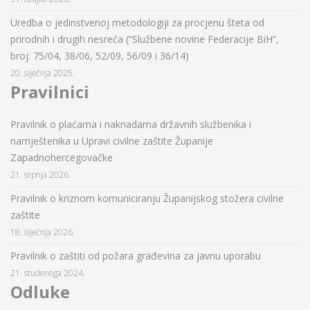
Uredba o jedinstvenoj metodologiji za procjenu šteta od
prirodnih i drugih nesreća (“Službene novine Federacije BiH”,
broj: 75/04, 38/06, 52/09, 56/09 i 36/14)
20. siječnja 2025.
Pravilnici
Pravilnik o plaćama i naknadama državnih službenika i
namještenika u Upravi civilne zaštite Županije
Zapadnohercegovačke
21. srpnja 2026.
Pravilnik o kriznom komuniciranju Županijskog stožera civilne
zaštite
18. siječnja 2026.
Pravilnik o zaštiti od požara građevina za javnu uporabu
21. studenoga 2024.
Odluke