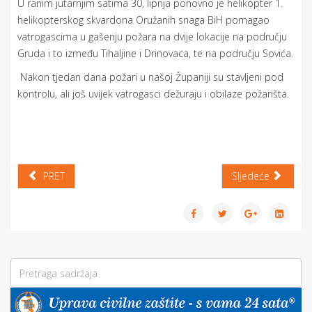
U ranim jutarnjim satima 30, lipnja ponovno je helikopter 1.
helikopterskog skvardona Oružanih snaga BiH pomagao
vatrogascima u gašenju požara na dvije lokacije na području
Gruda i to između Tihaljine i Drinovaca, te na području Sovića.
Nakon tjedan dana požari u našoj Županiji su stavljeni pod
kontrolu, ali još uvijek vatrogasci dežuraju i obilaze požarišta.
PRET
Sljedeće