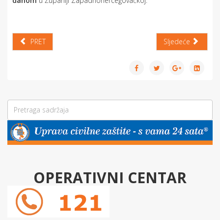
danom
u Županiji Zapadnohercegovačkoj.
PRET
Sljedeće
OPERATIVNI CENTAR