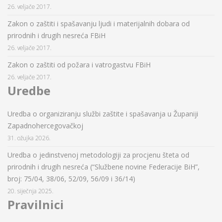
26. veljače 2017.
Zakon o zaštiti i spašavanju ljudi i materijalnih dobara od
prirodnih i drugih nesreća FBiH
26. veljače 2017.
Zakon o zaštiti od požara i vatrogastvu FBiH
26. veljače 2017.
Uredbe
Uredba o organiziranju službi zaštite i spašavanja u Županiji
Zapadnohercegovačkoj
31. ožujka 2026.
Uredba o jedinstvenoj metodologiji za procjenu šteta od
prirodnih i drugih nesreća (“Službene novine Federacije BiH”,
broj: 75/04, 38/06, 52/09, 56/09 i 36/14)
20. siječnja 2025.
Pravilnici