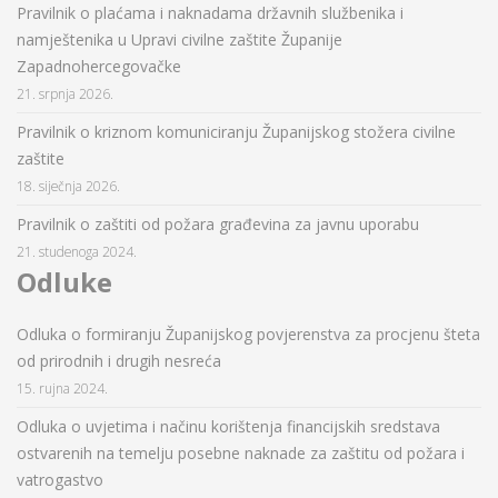
Pravilnik o plaćama i naknadama državnih službenika i
namještenika u Upravi civilne zaštite Županije
Zapadnohercegovačke
21. srpnja 2026.
Pravilnik o kriznom komuniciranju Županijskog stožera civilne
zaštite
18. siječnja 2026.
Pravilnik o zaštiti od požara građevina za javnu uporabu
21. studenoga 2024.
Odluke
Odluka o formiranju Županijskog povjerenstva za procjenu šteta
od prirodnih i drugih nesreća
15. rujna 2024.
Odluka o uvjetima i načinu korištenja financijskih sredstava
ostvarenih na temelju posebne naknade za zaštitu od požara i
vatrogastvo