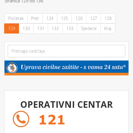
Stranica 129 od 136
Početak
Pret
124
125
126
127
128
129
130
131
132
133
Sljedeće
Kraj
OPERATIVNI CENTAR