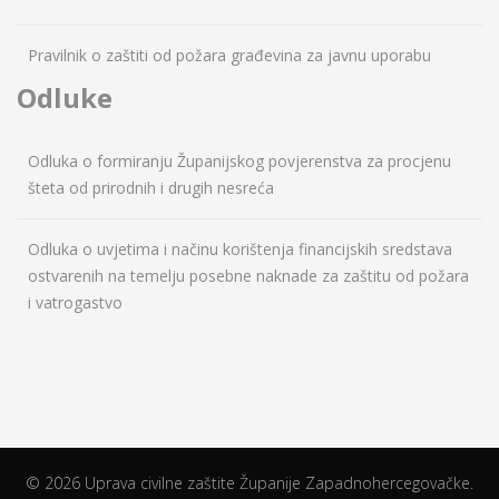
Pravilnik o zaštiti od požara građevina za javnu uporabu
Odluke
Odluka o formiranju Županijskog povjerenstva za procjenu
šteta od prirodnih i drugih nesreća
Odluka o uvjetima i načinu korištenja financijskih sredstava
ostvarenih na temelju posebne naknade za zaštitu od požara
i vatrogastvo
© 2026 Uprava civilne zaštite Županije Zapadnohercegovačke.