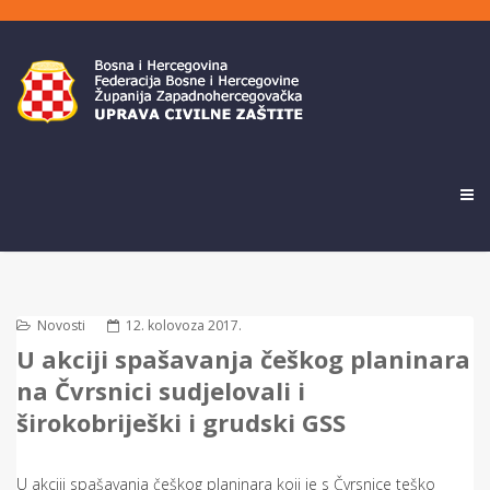
Novosti
12. kolovoza 2017.
U akciji spašavanja češkog planinara
na Čvrsnici sudjelovali i
širokobriješki i grudski GSS
U akciji spašavanja češkog planinara koji je s Čvrsnice teško