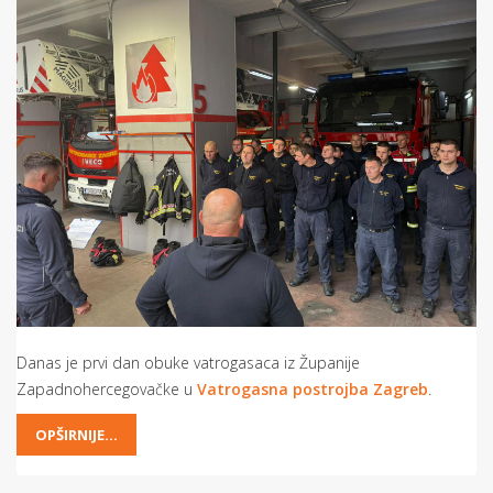
Danas je prvi dan obuke vatrogasaca iz Županije
Zapadnohercegovačke u
Vatrogasna postrojba Zagreb
.
OPŠIRNIJE...