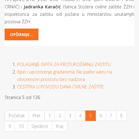
CRNAČ) i
Jadranka Karačić
članica Stožera civilne zaštite ŽZH i
inspektorica za zaštitu od požara u ministarstvu unutarnjih
poslova ŽZH.
OPŠIRNIJE...
POLAGANJE ISPITA ZA PROTUPOŽARNU ZAŠTITU
Apel i upozorenje građanima: Ne palite vatru na
otvorenom prostoru bez nadzora
ČESTITKA U POVODU DANA CIVILNE ZAŠTITE
Stranica 5 od 136
Početak
Pret
1
2
3
4
5
6
7
8
9
10
Sljedeće
Kraj