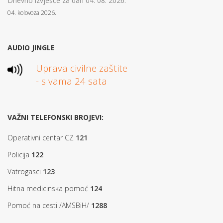
Dnevno izvješće za dan 04. 08. 2026.
04. kolovoza 2026.
AUDIO JINGLE
Uprava civilne zaštite
- s vama 24 sata
VAŽNI TELEFONSKI BROJEVI:
Operativni centar CZ
121
Policija
122
Vatrogasci
123
Hitna medicinska pomoć
124
Pomoć na cesti /AMSBiH/
1288