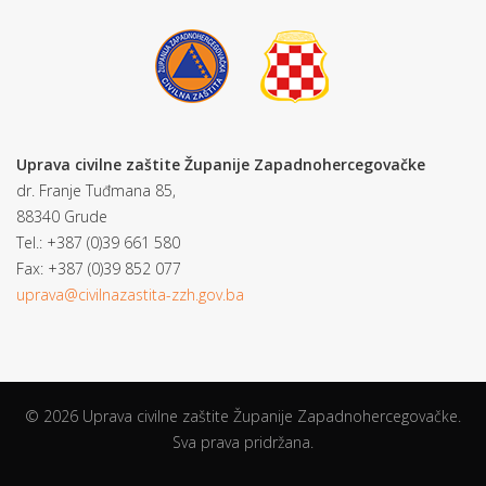
Uprava civilne zaštite Županije Zapadnohercegovačke
dr. Franje Tuđmana 85,
88340 Grude
Tel.: +387 (0)39 661 580
Fax: +387 (0)39 852 077
uprava@civilnazastita-zzh.gov.ba
© 2026 Uprava civilne zaštite Županije Zapadnohercegovačke.
Sva prava pridržana.