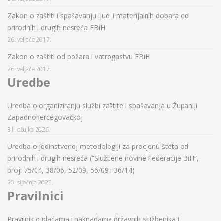
Zakon o zaštiti i spašavanju ljudi i materijalnih dobara od
prirodnih i drugih nesreća FBiH
26. veljače 2017.
Zakon o zaštiti od požara i vatrogastvu FBiH
26. veljače 2017.
Uredbe
Uredba o organiziranju službi zaštite i spašavanja u Županiji
Zapadnohercegovačkoj
31. ožujka 2026.
Uredba o jedinstvenoj metodologiji za procjenu šteta od
prirodnih i drugih nesreća (“Službene novine Federacije BiH”,
broj: 75/04, 38/06, 52/09, 56/09 i 36/14)
20. siječnja 2025.
Pravilnici
Pravilnik o plaćama i naknadama državnih službenika i