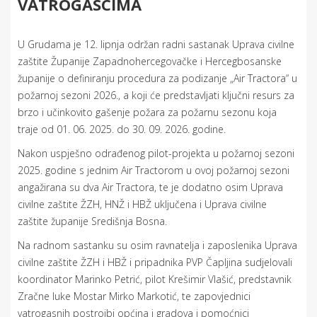
VATROGASCIMA
U Grudama je 12. lipnja održan radni sastanak Uprava civilne
zaštite Županije Zapadnohercegovačke i Hercegbosanske
županije o definiranju procedura za podizanje „Air Tractora“ u
požarnoj sezoni 2026., a koji će predstavljati ključni resurs za
brzo i učinkovito gašenje požara za požarnu sezonu koja
traje od 01. 06. 2025. do 30. 09. 2026. godine.
Nakon uspješno odrađenog pilot-projekta u požarnoj sezoni
2025. godine s jednim Air Tractorom u ovoj požarnoj sezoni
angažirana su dva Air Tractora, te je dodatno osim Uprava
civilne zaštite ŽZH, HNŽ i HBŽ uključena i Uprava civilne
zaštite županije Središnja Bosna.
Na radnom sastanku su osim ravnatelja i zaposlenika Uprava
civilne zaštite ŽZH i HBŽ i pripadnika PVP Čapljina sudjelovali
koordinator Marinko Petrić, pilot Krešimir Vlašić, predstavnik
Zračne luke Mostar Mirko Markotić, te zapovjednici
vatrogasnih postrojbi općina i gradova i pomoćnici