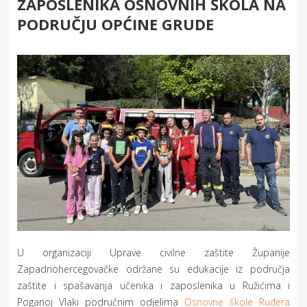
ZAPOSLENIKA OSNOVNIH ŠKOLA NA
PODRUČJU OPĆINE GRUDE
U organizaciji Uprave civilne zaštite Županije
Zapadnohercegovačke održane su edukacije iz područja
zaštite i spašavanja učenika i zaposlenika u Ružićima i
Poganoj Vlaki područnim odjelima
Osnovne škole Ruđera