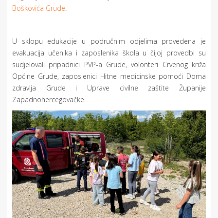
Boškovića Grude
.
U sklopu edukacije u područnim odjelima provedena je
evakuacija učenika i zaposlenika škola u čijoj provedbi su
sudjelovali pripadnici PVP-a Grude, volonteri Crvenog križa
Općine Grude, zaposlenici Hitne medicinske pomoći Doma
zdravlja Grude i Uprave civilne zaštite Županije
Zapadnohercegovačke.