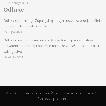
21. studenoga 2024.
Odluke
Odluka o formiranju Županijskog povjerenstva za procjenu šteta
od prirodnih i drugih nesreća
15. rujna 2024.
Odluka o uvjetima i načinu korištenja financijskih sredstava
ostvarenih na temelju posebne naknade za zaštitu od požara i
vatrogastvo
19. ožujka 2021.
© 2026 Uprava civilne zaštite Županije Zapadnohercegovačke.
Sva prava pridržana.