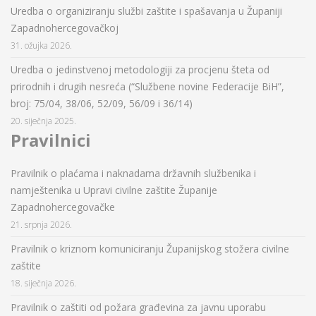
Uredba o organiziranju službi zaštite i spašavanja u Županiji
Zapadnohercegovačkoj
31. ožujka 2026.
Uredba o jedinstvenoj metodologiji za procjenu šteta od
prirodnih i drugih nesreća (“Službene novine Federacije BiH”,
broj: 75/04, 38/06, 52/09, 56/09 i 36/14)
20. siječnja 2025.
Pravilnici
Pravilnik o plaćama i naknadama državnih službenika i
namještenika u Upravi civilne zaštite Županije
Zapadnohercegovačke
21. srpnja 2026.
Pravilnik o kriznom komuniciranju Županijskog stožera civilne
zaštite
18. siječnja 2026.
Pravilnik o zaštiti od požara građevina za javnu uporabu